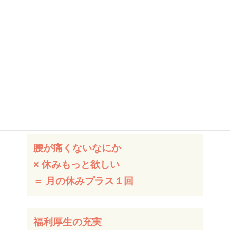
・1年休まず勤務の皆勤賞（癒しに繋がる
ご褒美）
・介護福祉事業に関連する別サービス事業
展開実施
・腰が痛くない何か
実現例
腰が痛くないなにか
× 休みもっと欲しい
＝ 月の休みプラス１回
福利厚生の充実